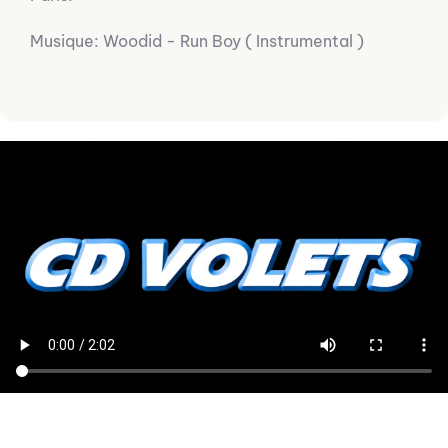
Musique: Woodid - Run Boy ( Instrumental )