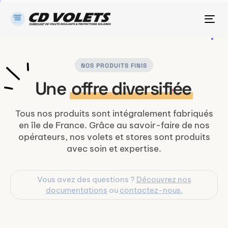
Tog
nav
NOS PRODUITS FINIS
Une
offre diversifiée
Tous nos produits sont intégralement fabriqués
en île de France. Grâce au savoir-faire de nos
opérateurs, nos volets et stores sont produits
avec soin et expertise.
Vous avez des questions ?
Découvrez nos
documentations
ou
contactez-nous.